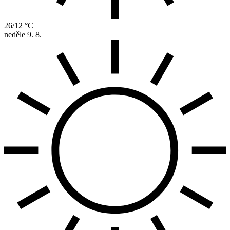
26/12 °C
neděle
9. 8.