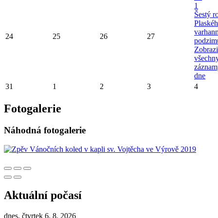
1
Šestý r
Plaské
varhan
24
25
26
27
podzim
Zobrazi
všechn
záznam
dne
31
1
2
3
4
Fotogalerie
Náhodná fotogalerie
Aktuální počasí
dnes, čtvrtek 6. 8. 2026