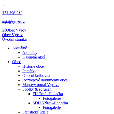
373 396 219
info@vyrov.cz
Obec
Výrov
Úvodní stránka
Aktuálně
Aktuality
Kalendář akcí
Obec
Historie obce
Památky
Obecní knihovna
Rozvojové dokumenty obce
Mapový portál Výrova
Spolky & sdružení
FK Trafo Hadačka
Fotogalerie
SDH Výrov-Hadačka
Fotogalerie
Statistické údaje