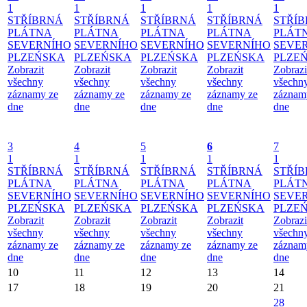
1
1
1
1
1
STŘÍBRNÁ
STŘÍBRNÁ
STŘÍBRNÁ
STŘÍBRNÁ
STŘÍ
PLÁTNA
PLÁTNA
PLÁTNA
PLÁTNA
PLÁT
SEVERNÍHO
SEVERNÍHO
SEVERNÍHO
SEVERNÍHO
SEVE
PLZEŃSKA
PLZEŃSKA
PLZEŃSKA
PLZEŃSKA
PLZE
Zobrazit
Zobrazit
Zobrazit
Zobrazit
Zobrazi
všechny
všechny
všechny
všechny
všechn
záznamy ze
záznamy ze
záznamy ze
záznamy ze
záznam
dne
dne
dne
dne
dne
3
4
5
6
7
1
1
1
1
1
STŘÍBRNÁ
STŘÍBRNÁ
STŘÍBRNÁ
STŘÍBRNÁ
STŘÍ
PLÁTNA
PLÁTNA
PLÁTNA
PLÁTNA
PLÁT
SEVERNÍHO
SEVERNÍHO
SEVERNÍHO
SEVERNÍHO
SEVE
PLZEŃSKA
PLZEŃSKA
PLZEŃSKA
PLZEŃSKA
PLZE
Zobrazit
Zobrazit
Zobrazit
Zobrazit
Zobrazi
všechny
všechny
všechny
všechny
všechn
záznamy ze
záznamy ze
záznamy ze
záznamy ze
záznam
dne
dne
dne
dne
dne
10
11
12
13
14
17
18
19
20
21
28