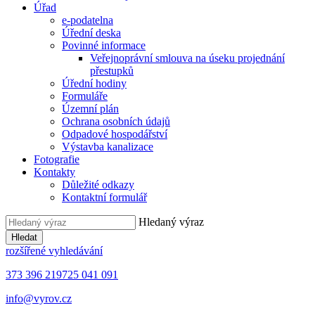
Úřad
e-podatelna
Úřední deska
Povinné informace
Veřejnoprávní smlouva na úseku projednání
přestupků
Úřední hodiny
Formuláře
Územní plán
Ochrana osobních údajů
Odpadové hospodářství
Výstavba kanalizace
Fotografie
Kontakty
Důležité odkazy
Kontaktní formulář
Hledaný výraz
Hledat
rozšířené vyhledávání
373 396 219
725 041 091
info@vyrov.cz