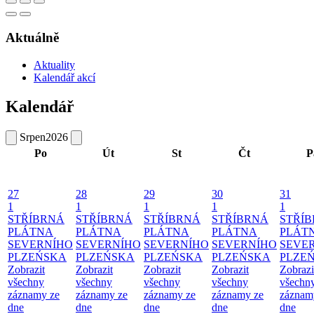
Aktuálně
Aktuality
Kalendář akcí
Kalendář
Srpen
2026
Po
Út
St
Čt
P
27
28
29
30
31
1
1
1
1
1
STŘÍBRNÁ
STŘÍBRNÁ
STŘÍBRNÁ
STŘÍBRNÁ
STŘÍ
PLÁTNA
PLÁTNA
PLÁTNA
PLÁTNA
PLÁT
SEVERNÍHO
SEVERNÍHO
SEVERNÍHO
SEVERNÍHO
SEVE
PLZEŃSKA
PLZEŃSKA
PLZEŃSKA
PLZEŃSKA
PLZE
Zobrazit
Zobrazit
Zobrazit
Zobrazit
Zobrazi
všechny
všechny
všechny
všechny
všechn
záznamy ze
záznamy ze
záznamy ze
záznamy ze
záznam
dne
dne
dne
dne
dne