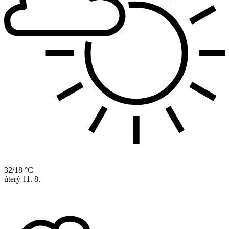
32/18 °C
úterý
11. 8.