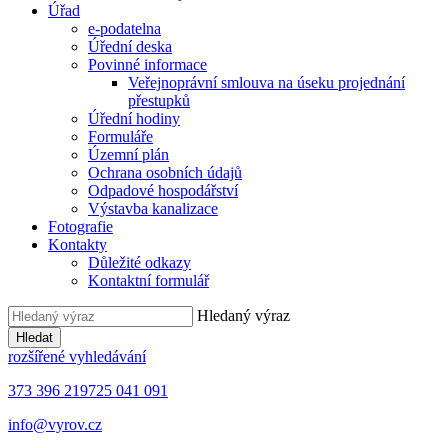
Úřad
e-podatelna
Úřední deska
Povinné informace
Veřejnoprávní smlouva na úseku projednání
přestupků
Úřední hodiny
Formuláře
Územní plán
Ochrana osobních údajů
Odpadové hospodářství
Výstavba kanalizace
Fotografie
Kontakty
Důležité odkazy
Kontaktní formulář
Hledaný výraz
Hledat
rozšířené vyhledávání
373 396 219
725 041 091
info@vyrov.cz