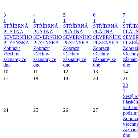
3
4
5
6
7
1
1
1
1
1
STŘÍBRNÁ
STŘÍBRNÁ
STŘÍBRNÁ
STŘÍBRNÁ
STŘÍ
PLÁTNA
PLÁTNA
PLÁTNA
PLÁTNA
PLÁT
SEVERNÍHO
SEVERNÍHO
SEVERNÍHO
SEVERNÍHO
SEVE
PLZEŃSKA
PLZEŃSKA
PLZEŃSKA
PLZEŃSKA
PLZE
Zobrazit
Zobrazit
Zobrazit
Zobrazit
Zobrazi
všechny
všechny
všechny
všechny
všechn
záznamy ze
záznamy ze
záznamy ze
záznamy ze
záznam
dne
dne
dne
dne
dne
10
11
12
13
14
17
18
19
20
21
28
1
Šestý r
Plaské
varhan
24
25
26
27
podzim
Zobrazi
všechn
záznam
dne