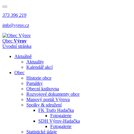
373 396 219
info@vyrov.cz
Obec
Výrov
Úvodní stránka
Aktuálně
Aktuality
Kalendář akcí
Obec
Historie obce
Památky
Obecní knihovna
Rozvojové dokumenty obce
Mapový portál Výrova
Spolky & sdružení
FK Trafo Hadačka
Fotogalerie
SDH Výrov-Hadačka
Fotogalerie
Statistické údaje