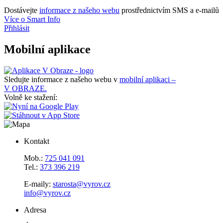
Dostávejte
informace z našeho webu
prostřednictvím SMS a e-mailů
Více o Smart Info
Přihlásit
Mobilní aplikace
Sledujte informace z našeho webu v
mobilní aplikaci –
V OBRAZE.
Volně ke stažení:
Kontakt
Mob.:
725 041 091
Tel.:
373 396 219
E-maily:
starosta@vyrov.cz
info@vyrov.cz
Adresa