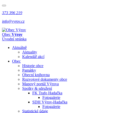
373 396 219
info@vyrov.cz
Obec
Výrov
Úvodní stránka
Aktuálně
Aktuality
Kalendář akcí
Obec
Historie obce
Památky
Obecní knihovna
Rozvojové dokumenty obce
Mapový portál Výrova
Spolky & sdružení
FK Trafo Hadačka
Fotogalerie
SDH Výrov-Hadačka
Fotogalerie
Statistické údaje