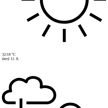
32/18 °C
úterý
11. 8.