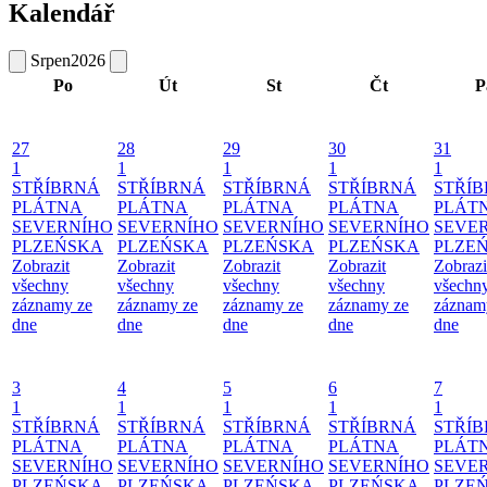
Kalendář
Srpen
2026
Po
Út
St
Čt
P
27
28
29
30
31
1
1
1
1
1
STŘÍBRNÁ
STŘÍBRNÁ
STŘÍBRNÁ
STŘÍBRNÁ
STŘÍ
PLÁTNA
PLÁTNA
PLÁTNA
PLÁTNA
PLÁT
SEVERNÍHO
SEVERNÍHO
SEVERNÍHO
SEVERNÍHO
SEVE
PLZEŃSKA
PLZEŃSKA
PLZEŃSKA
PLZEŃSKA
PLZE
Zobrazit
Zobrazit
Zobrazit
Zobrazit
Zobrazi
všechny
všechny
všechny
všechny
všechn
záznamy ze
záznamy ze
záznamy ze
záznamy ze
záznam
dne
dne
dne
dne
dne
3
4
5
6
7
1
1
1
1
1
STŘÍBRNÁ
STŘÍBRNÁ
STŘÍBRNÁ
STŘÍBRNÁ
STŘÍ
PLÁTNA
PLÁTNA
PLÁTNA
PLÁTNA
PLÁT
SEVERNÍHO
SEVERNÍHO
SEVERNÍHO
SEVERNÍHO
SEVE
PLZEŃSKA
PLZEŃSKA
PLZEŃSKA
PLZEŃSKA
PLZE