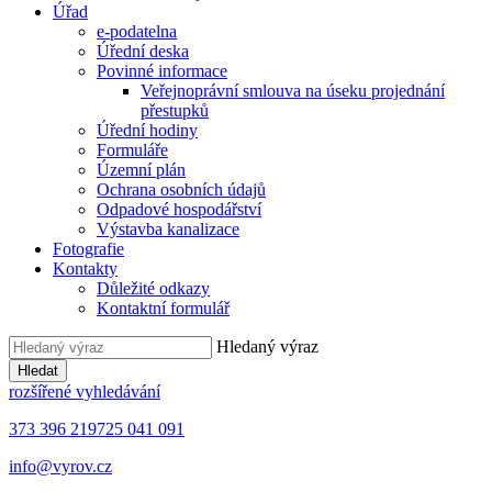
Úřad
e-podatelna
Úřední deska
Povinné informace
Veřejnoprávní smlouva na úseku projednání
přestupků
Úřední hodiny
Formuláře
Územní plán
Ochrana osobních údajů
Odpadové hospodářství
Výstavba kanalizace
Fotografie
Kontakty
Důležité odkazy
Kontaktní formulář
Hledaný výraz
Hledat
rozšířené vyhledávání
373 396 219
725 041 091
info@vyrov.cz