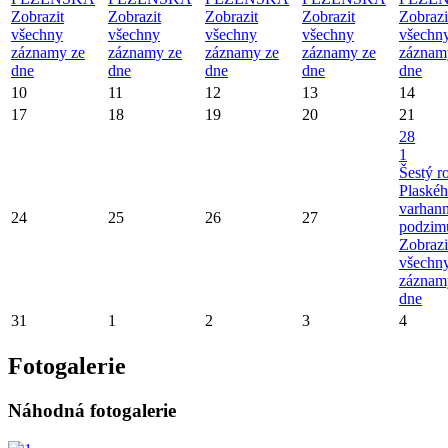
Zobrazit
Zobrazit
Zobrazit
Zobrazit
Zobrazi
všechny
všechny
všechny
všechny
všechn
záznamy ze
záznamy ze
záznamy ze
záznamy ze
záznam
dne
dne
dne
dne
dne
10
11
12
13
14
17
18
19
20
21
28
1
Šestý r
Plaské
varhan
24
25
26
27
podzim
Zobrazi
všechn
záznam
dne
31
1
2
3
4
Fotogalerie
Náhodná fotogalerie