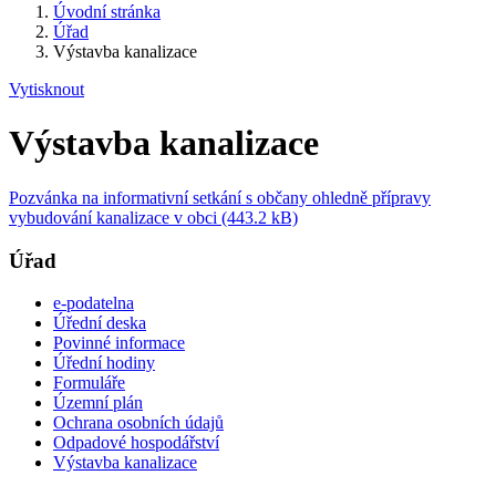
Úvodní stránka
Úřad
Výstavba kanalizace
Vytisknout
Výstavba kanalizace
Pozvánka na informativní setkání s občany ohledně přípravy
vybudování kanalizace v obci (443.2 kB)
Úřad
e-podatelna
Úřední deska
Povinné informace
Úřední hodiny
Formuláře
Územní plán
Ochrana osobních údajů
Odpadové hospodářství
Výstavba kanalizace