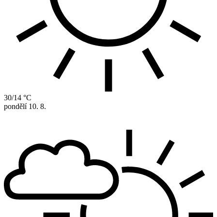
30/14 °C
pondělí
10. 8.