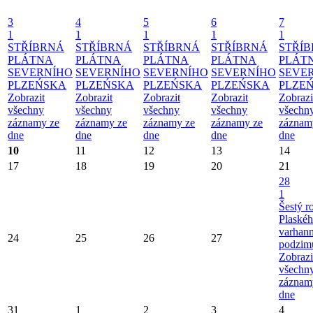
3
4
5
6
7
1
1
1
1
1
STŘÍBRNÁ
STŘÍBRNÁ
STŘÍBRNÁ
STŘÍBRNÁ
STŘÍ
PLÁTNA
PLÁTNA
PLÁTNA
PLÁTNA
PLÁT
SEVERNÍHO
SEVERNÍHO
SEVERNÍHO
SEVERNÍHO
SEVE
PLZEŃSKA
PLZEŃSKA
PLZEŃSKA
PLZEŃSKA
PLZE
Zobrazit
Zobrazit
Zobrazit
Zobrazit
Zobrazi
všechny
všechny
všechny
všechny
všechn
záznamy ze
záznamy ze
záznamy ze
záznamy ze
záznam
dne
dne
dne
dne
dne
10
11
12
13
14
17
18
19
20
21
28
1
Šestý r
Plaské
varhan
24
25
26
27
podzim
Zobrazi
všechn
záznam
dne
31
1
2
3
4