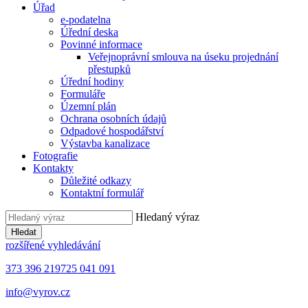
Úřad
e-podatelna
Úřední deska
Povinné informace
Veřejnoprávní smlouva na úseku projednání
přestupků
Úřední hodiny
Formuláře
Územní plán
Ochrana osobních údajů
Odpadové hospodářství
Výstavba kanalizace
Fotografie
Kontakty
Důležité odkazy
Kontaktní formulář
Hledaný výraz
Hledat
rozšířené vyhledávání
373 396 219
725 041 091
info@vyrov.cz