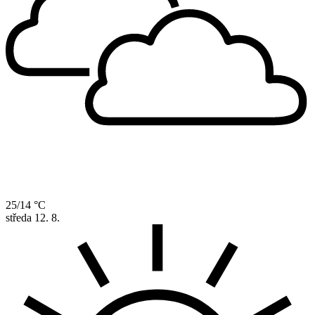
25/14 °C
středa
12. 8.