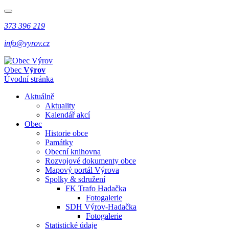
373 396 219
info@vyrov.cz
Obec
Výrov
Úvodní stránka
Aktuálně
Aktuality
Kalendář akcí
Obec
Historie obce
Památky
Obecní knihovna
Rozvojové dokumenty obce
Mapový portál Výrova
Spolky & sdružení
FK Trafo Hadačka
Fotogalerie
SDH Výrov-Hadačka
Fotogalerie
Statistické údaje