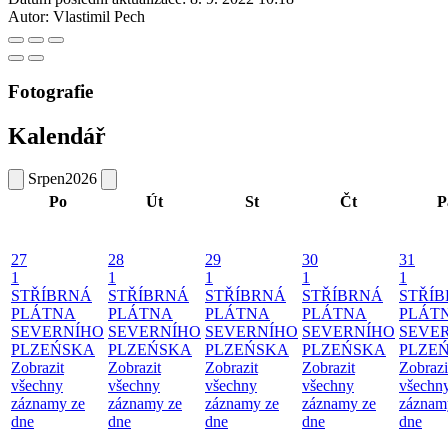
Autor:
Vlastimil Pech
Fotografie
Kalendář
Srpen
2026
Po
Út
St
Čt
P
27
28
29
30
31
1
1
1
1
1
STŘÍBRNÁ
STŘÍBRNÁ
STŘÍBRNÁ
STŘÍBRNÁ
STŘÍ
PLÁTNA
PLÁTNA
PLÁTNA
PLÁTNA
PLÁT
SEVERNÍHO
SEVERNÍHO
SEVERNÍHO
SEVERNÍHO
SEVE
PLZEŃSKA
PLZEŃSKA
PLZEŃSKA
PLZEŃSKA
PLZE
Zobrazit
Zobrazit
Zobrazit
Zobrazit
Zobrazi
všechny
všechny
všechny
všechny
všechn
záznamy ze
záznamy ze
záznamy ze
záznamy ze
záznam
dne
dne
dne
dne
dne