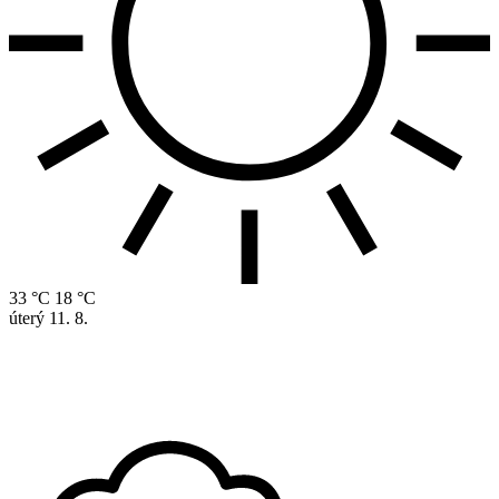
33 °C
18 °C
úterý
11. 8.