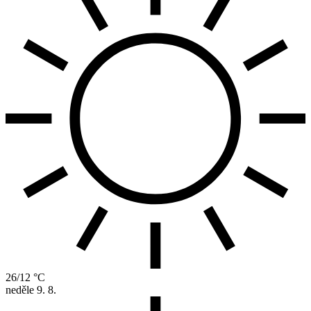
26/12 °C
neděle
9. 8.