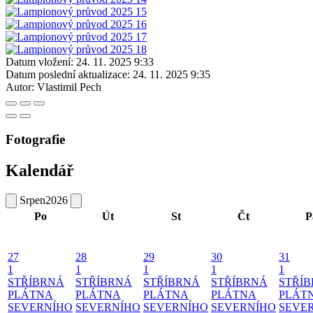
Datum vložení:
24. 11. 2025 9:33
Datum poslední aktualizace:
24. 11. 2025 9:35
Autor:
Vlastimil Pech
Fotografie
Kalendář
Srpen
2026
Po
Út
St
Čt
P
27
28
29
30
31
1
1
1
1
1
STŘÍBRNÁ
STŘÍBRNÁ
STŘÍBRNÁ
STŘÍBRNÁ
STŘÍ
PLÁTNA
PLÁTNA
PLÁTNA
PLÁTNA
PLÁT
SEVERNÍHO
SEVERNÍHO
SEVERNÍHO
SEVERNÍHO
SEVE