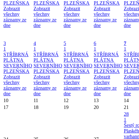
PLZEŃSKA
PLZEŃSKA
PLZEŃSKA
PLZEŃSKA
PLZE
Zobrazit
Zobrazit
Zobrazit
Zobrazit
Zobrazi
všechny
všechny
všechny
všechny
všechn
záznamy ze
záznamy ze
záznamy ze
záznamy ze
záznam
dne
dne
dne
dne
dne
3
4
5
6
7
1
1
1
1
1
STŘÍBRNÁ
STŘÍBRNÁ
STŘÍBRNÁ
STŘÍBRNÁ
STŘÍ
PLÁTNA
PLÁTNA
PLÁTNA
PLÁTNA
PLÁT
SEVERNÍHO
SEVERNÍHO
SEVERNÍHO
SEVERNÍHO
SEVE
PLZEŃSKA
PLZEŃSKA
PLZEŃSKA
PLZEŃSKA
PLZE
Zobrazit
Zobrazit
Zobrazit
Zobrazit
Zobrazi
všechny
všechny
všechny
všechny
všechn
záznamy ze
záznamy ze
záznamy ze
záznamy ze
záznam
dne
dne
dne
dne
dne
10
11
12
13
14
17
18
19
20
21
28
1
Šestý r
Plaské
varhan