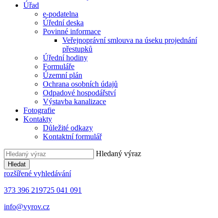
Úřad
e-podatelna
Úřední deska
Povinné informace
Veřejnoprávní smlouva na úseku projednání
přestupků
Úřední hodiny
Formuláře
Územní plán
Ochrana osobních údajů
Odpadové hospodářství
Výstavba kanalizace
Fotografie
Kontakty
Důležité odkazy
Kontaktní formulář
Hledaný výraz
Hledat
rozšířené vyhledávání
373 396 219
725 041 091
info@vyrov.cz