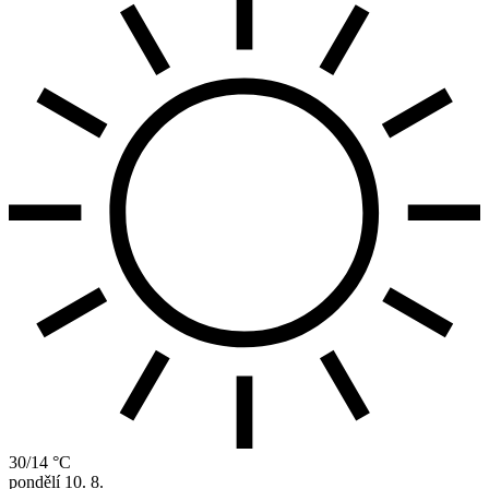
30/14 °C
pondělí
10. 8.