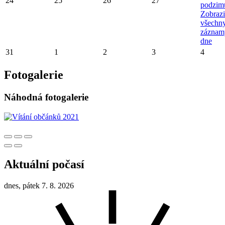
24
25
26
27
podzim
Zobrazi
všechn
záznam
dne
31
1
2
3
4
Fotogalerie
Náhodná fotogalerie
Aktuální počasí
dnes, pátek 7. 8. 2026