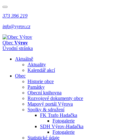
373 396 219
info@vyrov.cz
Obec
Výrov
Úvodní stránka
Aktuálně
Aktuality
Kalendář akcí
Obec
Historie obce
Památky
Obecní knihovna
Rozvojové dokumenty obce
Mapový portál Výrova
Spolky & sdružení
FK Trafo Hadačka
Fotogalerie
SDH Výrov-Hadačka
Fotogalerie
Statistické údaje