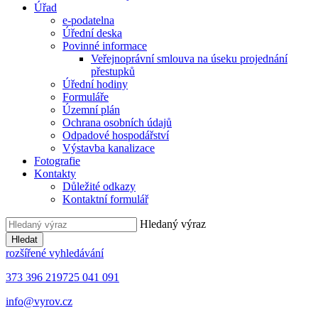
Úřad
e-podatelna
Úřední deska
Povinné informace
Veřejnoprávní smlouva na úseku projednání
přestupků
Úřední hodiny
Formuláře
Územní plán
Ochrana osobních údajů
Odpadové hospodářství
Výstavba kanalizace
Fotografie
Kontakty
Důležité odkazy
Kontaktní formulář
Hledaný výraz
Hledat
rozšířené vyhledávání
373 396 219
725 041 091
info@vyrov.cz