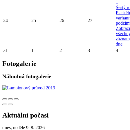
1
Šestý r
Plaské
varhan
24
25
26
27
podzim
Zobrazi
všechn
záznam
dne
31
1
2
3
4
Fotogalerie
Náhodná fotogalerie
Aktuální počasí
dnes, neděle 9. 8. 2026