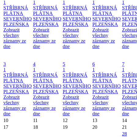
1
1
1
1
1
STŘÍBRNÁ
STŘÍBRNÁ
STŘÍBRNÁ
STŘÍBRNÁ
STŘÍ
PLÁTNA
PLÁTNA
PLÁTNA
PLÁTNA
PLÁT
SEVERNÍHO
SEVERNÍHO
SEVERNÍHO
SEVERNÍHO
SEVE
PLZEŃSKA
PLZEŃSKA
PLZEŃSKA
PLZEŃSKA
PLZE
Zobrazit
Zobrazit
Zobrazit
Zobrazit
Zobrazi
všechny
všechny
všechny
všechny
všechn
záznamy ze
záznamy ze
záznamy ze
záznamy ze
záznam
dne
dne
dne
dne
dne
3
4
5
6
7
1
1
1
1
1
STŘÍBRNÁ
STŘÍBRNÁ
STŘÍBRNÁ
STŘÍBRNÁ
STŘÍ
PLÁTNA
PLÁTNA
PLÁTNA
PLÁTNA
PLÁT
SEVERNÍHO
SEVERNÍHO
SEVERNÍHO
SEVERNÍHO
SEVE
PLZEŃSKA
PLZEŃSKA
PLZEŃSKA
PLZEŃSKA
PLZE
Zobrazit
Zobrazit
Zobrazit
Zobrazit
Zobrazi
všechny
všechny
všechny
všechny
všechn
záznamy ze
záznamy ze
záznamy ze
záznamy ze
záznam
dne
dne
dne
dne
dne
10
11
12
13
14
17
18
19
20
21
28