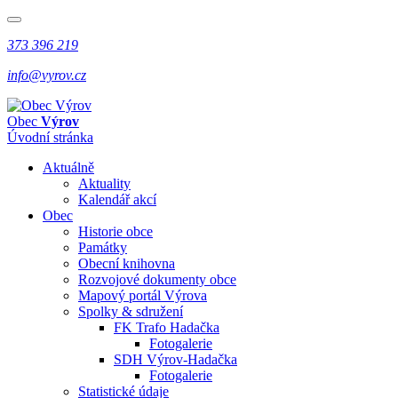
373 396 219
info@vyrov.cz
Obec
Výrov
Úvodní stránka
Aktuálně
Aktuality
Kalendář akcí
Obec
Historie obce
Památky
Obecní knihovna
Rozvojové dokumenty obce
Mapový portál Výrova
Spolky & sdružení
FK Trafo Hadačka
Fotogalerie
SDH Výrov-Hadačka
Fotogalerie
Statistické údaje