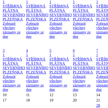
1
1
1
1
1
STŘÍBRNÁ
STŘÍBRNÁ
STŘÍBRNÁ
STŘÍBRNÁ
STŘÍ
PLÁTNA
PLÁTNA
PLÁTNA
PLÁTNA
PLÁT
SEVERNÍHO
SEVERNÍHO
SEVERNÍHO
SEVERNÍHO
SEVE
PLZEŃSKA
PLZEŃSKA
PLZEŃSKA
PLZEŃSKA
PLZE
Zobrazit
Zobrazit
Zobrazit
Zobrazit
Zobrazi
všechny
všechny
všechny
všechny
všechn
záznamy ze
záznamy ze
záznamy ze
záznamy ze
záznam
dne
dne
dne
dne
dne
3
4
5
6
7
1
1
1
1
1
STŘÍBRNÁ
STŘÍBRNÁ
STŘÍBRNÁ
STŘÍBRNÁ
STŘÍ
PLÁTNA
PLÁTNA
PLÁTNA
PLÁTNA
PLÁT
SEVERNÍHO
SEVERNÍHO
SEVERNÍHO
SEVERNÍHO
SEVE
PLZEŃSKA
PLZEŃSKA
PLZEŃSKA
PLZEŃSKA
PLZE
Zobrazit
Zobrazit
Zobrazit
Zobrazit
Zobrazi
všechny
všechny
všechny
všechny
všechn
záznamy ze
záznamy ze
záznamy ze
záznamy ze
záznam
dne
dne
dne
dne
dne
10
11
12
13
14
17
18
19
20
21
28