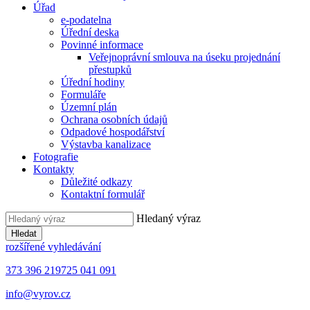
Úřad
e-podatelna
Úřední deska
Povinné informace
Veřejnoprávní smlouva na úseku projednání
přestupků
Úřední hodiny
Formuláře
Územní plán
Ochrana osobních údajů
Odpadové hospodářství
Výstavba kanalizace
Fotografie
Kontakty
Důležité odkazy
Kontaktní formulář
Hledaný výraz
Hledat
rozšířené vyhledávání
373 396 219
725 041 091
info@vyrov.cz