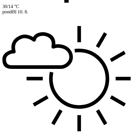
30/14 °C
pondělí
10. 8.