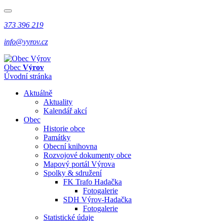
373 396 219
info@vyrov.cz
Obec
Výrov
Úvodní stránka
Aktuálně
Aktuality
Kalendář akcí
Obec
Historie obce
Památky
Obecní knihovna
Rozvojové dokumenty obce
Mapový portál Výrova
Spolky & sdružení
FK Trafo Hadačka
Fotogalerie
SDH Výrov-Hadačka
Fotogalerie
Statistické údaje