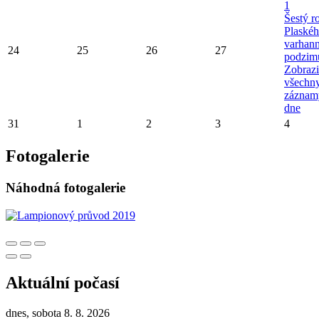
1
Šestý r
Plaské
varhan
24
25
26
27
podzim
Zobrazi
všechn
záznam
dne
31
1
2
3
4
Fotogalerie
Náhodná fotogalerie
Aktuální počasí
dnes, sobota 8. 8. 2026