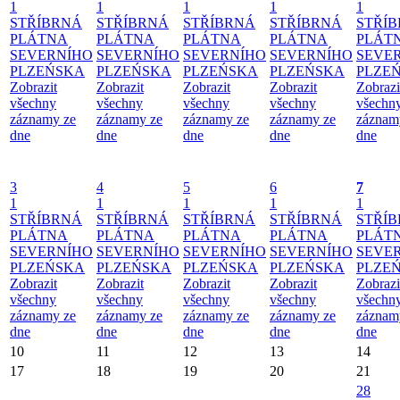
1
1
1
1
1
STŘÍBRNÁ
STŘÍBRNÁ
STŘÍBRNÁ
STŘÍBRNÁ
STŘÍ
PLÁTNA
PLÁTNA
PLÁTNA
PLÁTNA
PLÁT
SEVERNÍHO
SEVERNÍHO
SEVERNÍHO
SEVERNÍHO
SEVE
PLZEŃSKA
PLZEŃSKA
PLZEŃSKA
PLZEŃSKA
PLZE
Zobrazit
Zobrazit
Zobrazit
Zobrazit
Zobrazi
všechny
všechny
všechny
všechny
všechn
záznamy ze
záznamy ze
záznamy ze
záznamy ze
záznam
dne
dne
dne
dne
dne
3
4
5
6
7
1
1
1
1
1
STŘÍBRNÁ
STŘÍBRNÁ
STŘÍBRNÁ
STŘÍBRNÁ
STŘÍ
PLÁTNA
PLÁTNA
PLÁTNA
PLÁTNA
PLÁT
SEVERNÍHO
SEVERNÍHO
SEVERNÍHO
SEVERNÍHO
SEVE
PLZEŃSKA
PLZEŃSKA
PLZEŃSKA
PLZEŃSKA
PLZE
Zobrazit
Zobrazit
Zobrazit
Zobrazit
Zobrazi
všechny
všechny
všechny
všechny
všechn
záznamy ze
záznamy ze
záznamy ze
záznamy ze
záznam
dne
dne
dne
dne
dne
10
11
12
13
14
17
18
19
20
21
28