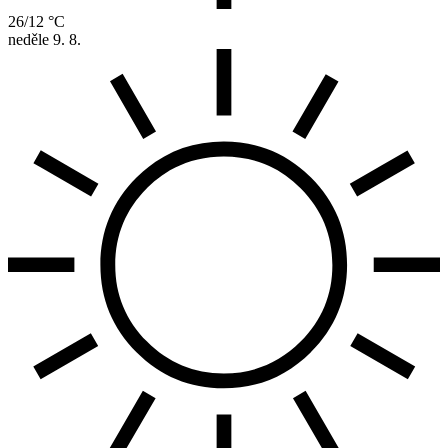
26/12 °C
neděle
9. 8.