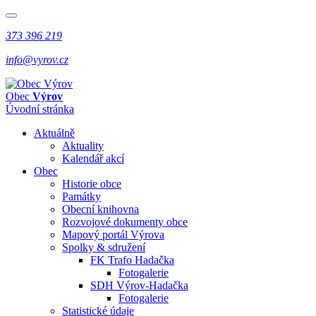
373 396 219
info@vyrov.cz
Obec
Výrov
Úvodní stránka
Aktuálně
Aktuality
Kalendář akcí
Obec
Historie obce
Památky
Obecní knihovna
Rozvojové dokumenty obce
Mapový portál Výrova
Spolky & sdružení
FK Trafo Hadačka
Fotogalerie
SDH Výrov-Hadačka
Fotogalerie
Statistické údaje