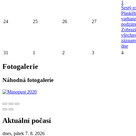
1
Šestý r
Plaské
varhan
24
25
26
27
podzim
Zobrazi
všechn
záznam
dne
31
1
2
3
4
Fotogalerie
Náhodná fotogalerie
Aktuální počasí
dnes, pátek 7. 8. 2026