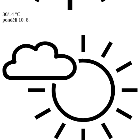
30/14 °C
pondělí
10. 8.