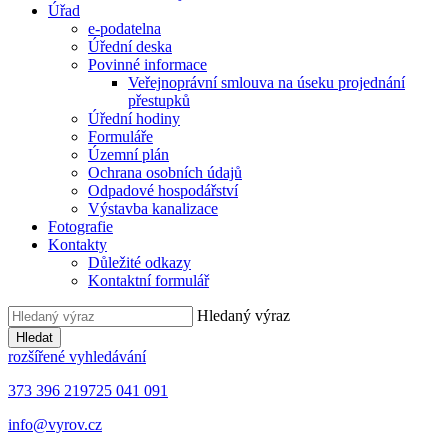
Úřad
e-podatelna
Úřední deska
Povinné informace
Veřejnoprávní smlouva na úseku projednání
přestupků
Úřední hodiny
Formuláře
Územní plán
Ochrana osobních údajů
Odpadové hospodářství
Výstavba kanalizace
Fotografie
Kontakty
Důležité odkazy
Kontaktní formulář
Hledaný výraz
Hledat
rozšířené vyhledávání
373 396 219
725 041 091
info@vyrov.cz