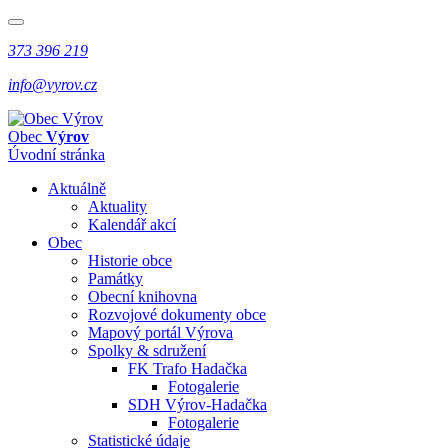
373 396 219
info@vyrov.cz
Obec
Výrov
Úvodní stránka
Aktuálně
Aktuality
Kalendář akcí
Obec
Historie obce
Památky
Obecní knihovna
Rozvojové dokumenty obce
Mapový portál Výrova
Spolky & sdružení
FK Trafo Hadačka
Fotogalerie
SDH Výrov-Hadačka
Fotogalerie
Statistické údaje