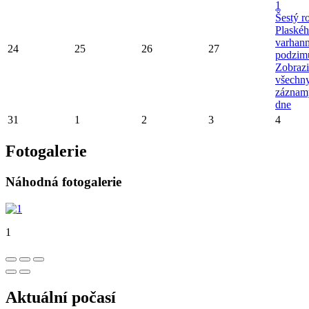
1
Šestý r
Plaské
varhan
24
25
26
27
podzim
Zobrazi
všechn
záznam
dne
31
1
2
3
4
Fotogalerie
Náhodná fotogalerie
1
Aktuální počasí