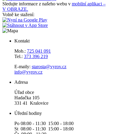
Sledujte informace z našeho webu v
mobilní aplikaci –
V OBRAZE.
Volně ke stažení:
Kontakt
Mob.:
725 041 091
Tel.:
373 396 219
E-maily:
starosta@vyrov.cz
info@vyrov.cz
Adresa
Úřad obce
Hadačka 105
331 41 Kralovice
Úřední hodiny
Po 08:00 - 11:30 15:00 - 18:00
St 08:00 - 11:30 15:00 - 18:00