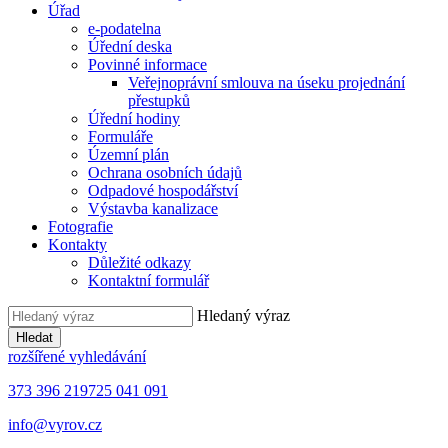
Úřad
e-podatelna
Úřední deska
Povinné informace
Veřejnoprávní smlouva na úseku projednání
přestupků
Úřední hodiny
Formuláře
Územní plán
Ochrana osobních údajů
Odpadové hospodářství
Výstavba kanalizace
Fotografie
Kontakty
Důležité odkazy
Kontaktní formulář
Hledaný výraz
Hledat
rozšířené vyhledávání
373 396 219
725 041 091
info@vyrov.cz