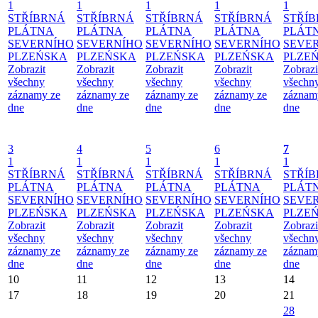
1
1
1
1
1
STŘÍBRNÁ
STŘÍBRNÁ
STŘÍBRNÁ
STŘÍBRNÁ
STŘÍ
PLÁTNA
PLÁTNA
PLÁTNA
PLÁTNA
PLÁT
SEVERNÍHO
SEVERNÍHO
SEVERNÍHO
SEVERNÍHO
SEVE
PLZEŃSKA
PLZEŃSKA
PLZEŃSKA
PLZEŃSKA
PLZE
Zobrazit
Zobrazit
Zobrazit
Zobrazit
Zobrazi
všechny
všechny
všechny
všechny
všechn
záznamy ze
záznamy ze
záznamy ze
záznamy ze
záznam
dne
dne
dne
dne
dne
3
4
5
6
7
1
1
1
1
1
STŘÍBRNÁ
STŘÍBRNÁ
STŘÍBRNÁ
STŘÍBRNÁ
STŘÍ
PLÁTNA
PLÁTNA
PLÁTNA
PLÁTNA
PLÁT
SEVERNÍHO
SEVERNÍHO
SEVERNÍHO
SEVERNÍHO
SEVE
PLZEŃSKA
PLZEŃSKA
PLZEŃSKA
PLZEŃSKA
PLZE
Zobrazit
Zobrazit
Zobrazit
Zobrazit
Zobrazi
všechny
všechny
všechny
všechny
všechn
záznamy ze
záznamy ze
záznamy ze
záznamy ze
záznam
dne
dne
dne
dne
dne
10
11
12
13
14
17
18
19
20
21
28