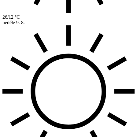
26/12 °C
neděle
9. 8.