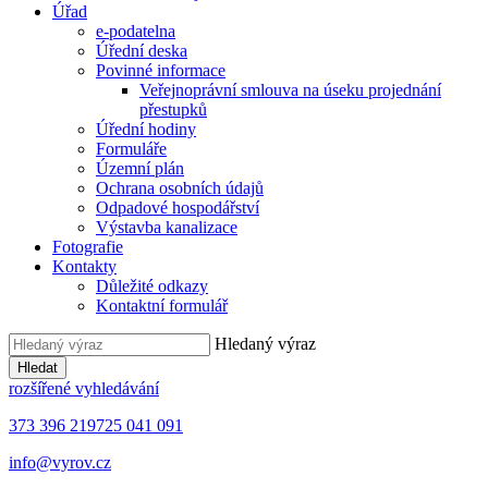
Úřad
e-podatelna
Úřední deska
Povinné informace
Veřejnoprávní smlouva na úseku projednání
přestupků
Úřední hodiny
Formuláře
Územní plán
Ochrana osobních údajů
Odpadové hospodářství
Výstavba kanalizace
Fotografie
Kontakty
Důležité odkazy
Kontaktní formulář
Hledaný výraz
Hledat
rozšířené vyhledávání
373 396 219
725 041 091
info@vyrov.cz