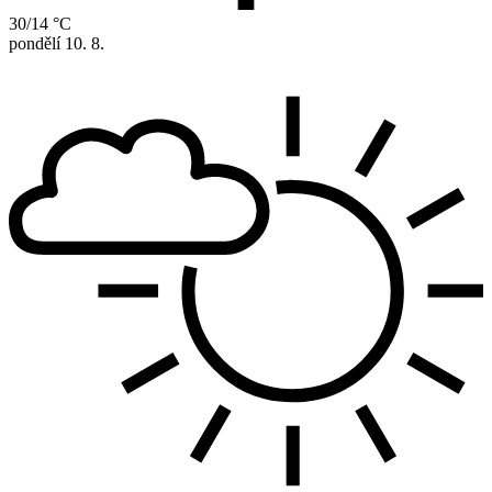
30/14 °C
pondělí
10. 8.