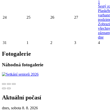
1
Šestý r
Plaské
varhan
24
25
26
27
podzim
Zobrazi
všechn
záznam
dne
31
1
2
3
4
Fotogalerie
Náhodná fotogalerie
Aktuální počasí
dnes, sobota 8. 8. 2026