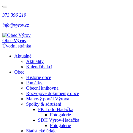
373 396 219
info@vyrov.cz
Obec
Výrov
Úvodní stránka
Aktuálně
Aktuality
Kalendář akcí
Obec
Historie obce
Památky
Obecní knihovna
Rozvojové dokumenty obce
Mapový portál Výrova
Spolky & sdružení
FK Trafo Hadačka
Fotogalerie
SDH Výrov-Hadačka
Fotogalerie
Statistické údaje