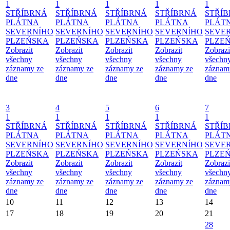
1
1
1
1
1
STŘÍBRNÁ
STŘÍBRNÁ
STŘÍBRNÁ
STŘÍBRNÁ
STŘÍ
PLÁTNA
PLÁTNA
PLÁTNA
PLÁTNA
PLÁT
SEVERNÍHO
SEVERNÍHO
SEVERNÍHO
SEVERNÍHO
SEVE
PLZEŃSKA
PLZEŃSKA
PLZEŃSKA
PLZEŃSKA
PLZE
Zobrazit
Zobrazit
Zobrazit
Zobrazit
Zobrazi
všechny
všechny
všechny
všechny
všechn
záznamy ze
záznamy ze
záznamy ze
záznamy ze
záznam
dne
dne
dne
dne
dne
3
4
5
6
7
1
1
1
1
1
STŘÍBRNÁ
STŘÍBRNÁ
STŘÍBRNÁ
STŘÍBRNÁ
STŘÍ
PLÁTNA
PLÁTNA
PLÁTNA
PLÁTNA
PLÁT
SEVERNÍHO
SEVERNÍHO
SEVERNÍHO
SEVERNÍHO
SEVE
PLZEŃSKA
PLZEŃSKA
PLZEŃSKA
PLZEŃSKA
PLZE
Zobrazit
Zobrazit
Zobrazit
Zobrazit
Zobrazi
všechny
všechny
všechny
všechny
všechn
záznamy ze
záznamy ze
záznamy ze
záznamy ze
záznam
dne
dne
dne
dne
dne
10
11
12
13
14
17
18
19
20
21
28