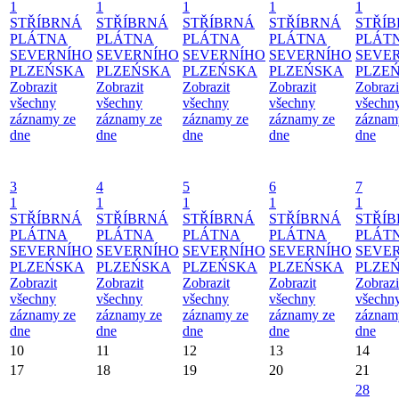
1
1
1
1
1
STŘÍBRNÁ
STŘÍBRNÁ
STŘÍBRNÁ
STŘÍBRNÁ
STŘÍ
PLÁTNA
PLÁTNA
PLÁTNA
PLÁTNA
PLÁT
SEVERNÍHO
SEVERNÍHO
SEVERNÍHO
SEVERNÍHO
SEVE
PLZEŃSKA
PLZEŃSKA
PLZEŃSKA
PLZEŃSKA
PLZE
Zobrazit
Zobrazit
Zobrazit
Zobrazit
Zobrazi
všechny
všechny
všechny
všechny
všechn
záznamy ze
záznamy ze
záznamy ze
záznamy ze
záznam
dne
dne
dne
dne
dne
3
4
5
6
7
1
1
1
1
1
STŘÍBRNÁ
STŘÍBRNÁ
STŘÍBRNÁ
STŘÍBRNÁ
STŘÍ
PLÁTNA
PLÁTNA
PLÁTNA
PLÁTNA
PLÁT
SEVERNÍHO
SEVERNÍHO
SEVERNÍHO
SEVERNÍHO
SEVE
PLZEŃSKA
PLZEŃSKA
PLZEŃSKA
PLZEŃSKA
PLZE
Zobrazit
Zobrazit
Zobrazit
Zobrazit
Zobrazi
všechny
všechny
všechny
všechny
všechn
záznamy ze
záznamy ze
záznamy ze
záznamy ze
záznam
dne
dne
dne
dne
dne
10
11
12
13
14
17
18
19
20
21
28