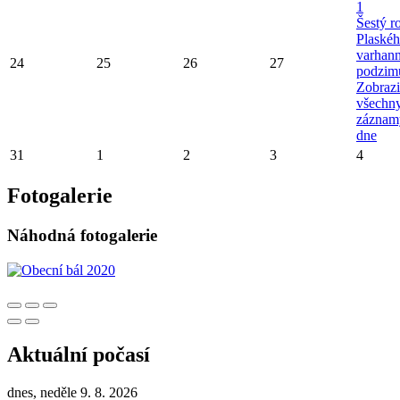
1
Šestý r
Plaské
varhan
24
25
26
27
podzim
Zobrazi
všechn
záznam
dne
31
1
2
3
4
Fotogalerie
Náhodná fotogalerie
Aktuální počasí
dnes, neděle 9. 8. 2026