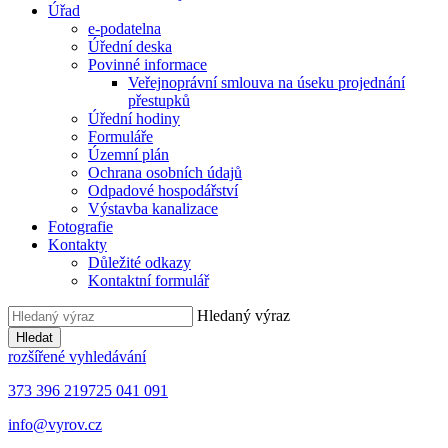
Úřad
e-podatelna
Úřední deska
Povinné informace
Veřejnoprávní smlouva na úseku projednání
přestupků
Úřední hodiny
Formuláře
Územní plán
Ochrana osobních údajů
Odpadové hospodářství
Výstavba kanalizace
Fotografie
Kontakty
Důležité odkazy
Kontaktní formulář
Hledaný výraz
Hledat
rozšířené vyhledávání
373 396 219
725 041 091
info@vyrov.cz