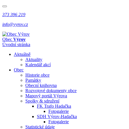
373 396 219
info@vyrov.cz
Obec
Výrov
Úvodní stránka
Aktuálně
Aktuality
Kalendář akcí
Obec
Historie obce
Památky
Obecní knihovna
Rozvojové dokumenty obce
Mapový portál Výrova
Spolky & sdružení
FK Trafo Hadačka
Fotogalerie
SDH Výrov-Hadačka
Fotogalerie
Statistické údaje