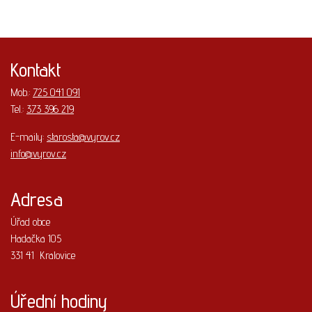
Kontakt
Mob.:
725 041 091
Tel.:
373 396 219
E-maily:
starosta@vyrov.cz
info@vyrov.cz
Adresa
Úřad obce
Hadačka 105
331 41 Kralovice
Úřední hodiny