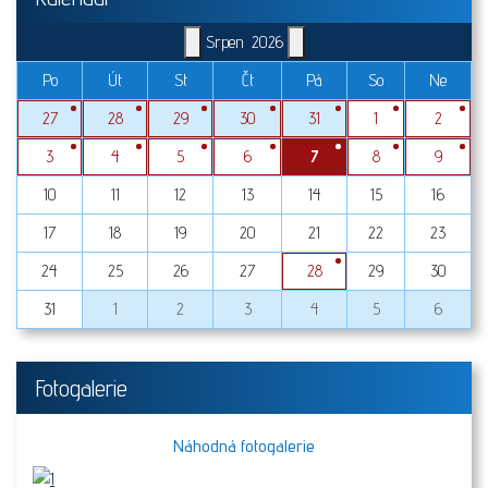
Srpen
2026
Po
Út
St
Čt
Pá
So
Ne
27
28
29
30
31
1
2
3
4
5
6
7
8
9
10
11
12
13
14
15
16
17
18
19
20
21
22
23
24
25
26
27
28
29
30
31
1
2
3
4
5
6
Fotogalerie
Náhodná fotogalerie