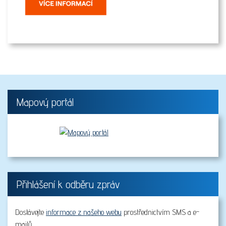
Mapový portál
Přihlášení k odběru zpráv
Dostávejte
informace z našeho webu
prostřednictvím SMS a e-
mailů