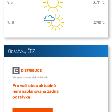
9. 8.
30/14 °C
neděle
10. 8.
32/18 °C
pondělí
Odstávky ČEZ