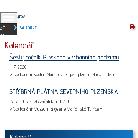
V
Kalendář
373 396 219
info@vyrov.cz
Kalendář
Šestý ročník Plaského varhanního podzimu
11. 7. 2026
Místo konání:
kosten Nanebevzetí pany Marie Plasy - Plasy
STŘÍBRNÁ PLÁTNA SEVERNÍHO PLZEŃSKA
13. 5. - 9. 8. 2026 začátek od 10:49
Místo konání:
Muzeum a gelerie Mariánská Týnice -
Kalendář