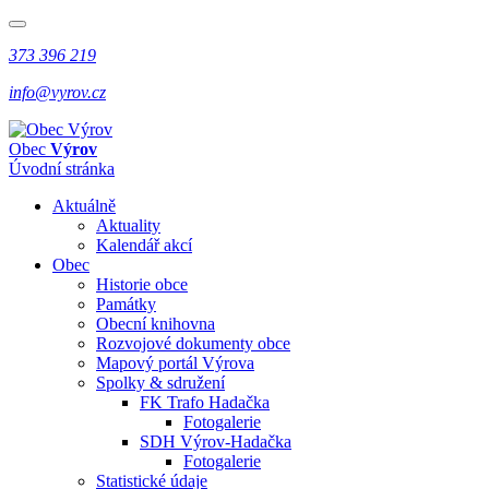
373 396 219
info@vyrov.cz
Obec
Výrov
Úvodní stránka
Aktuálně
Aktuality
Kalendář akcí
Obec
Historie obce
Památky
Obecní knihovna
Rozvojové dokumenty obce
Mapový portál Výrova
Spolky & sdružení
FK Trafo Hadačka
Fotogalerie
SDH Výrov-Hadačka
Fotogalerie
Statistické údaje