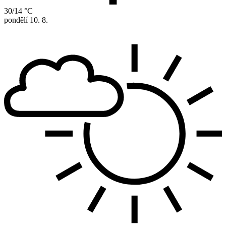
30/14 °C
pondělí
10. 8.