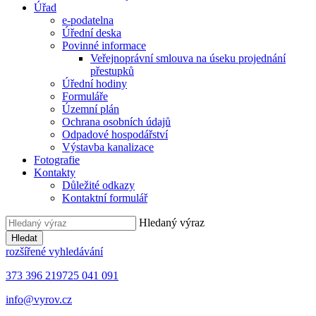
Úřad
e-podatelna
Úřední deska
Povinné informace
Veřejnoprávní smlouva na úseku projednání
přestupků
Úřední hodiny
Formuláře
Územní plán
Ochrana osobních údajů
Odpadové hospodářství
Výstavba kanalizace
Fotografie
Kontakty
Důležité odkazy
Kontaktní formulář
Hledaný výraz
Hledat
rozšířené vyhledávání
373 396 219
725 041 091
info@vyrov.cz