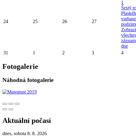
1
Šestý r
Plaské
varhan
24
25
26
27
podzim
Zobrazi
všechn
záznam
dne
31
1
2
3
4
Fotogalerie
Náhodná fotogalerie
Aktuální počasí
dnes, sobota 8. 8. 2026