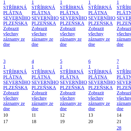
1
1
1
1
1
STŘÍBRNÁ
STŘÍBRNÁ
STŘÍBRNÁ
STŘÍBRNÁ
STŘÍ
PLÁTNA
PLÁTNA
PLÁTNA
PLÁTNA
PLÁT
SEVERNÍHO
SEVERNÍHO
SEVERNÍHO
SEVERNÍHO
SEVE
PLZEŃSKA
PLZEŃSKA
PLZEŃSKA
PLZEŃSKA
PLZE
Zobrazit
Zobrazit
Zobrazit
Zobrazit
Zobrazi
všechny
všechny
všechny
všechny
všechn
záznamy ze
záznamy ze
záznamy ze
záznamy ze
záznam
dne
dne
dne
dne
dne
3
4
5
6
7
1
1
1
1
1
STŘÍBRNÁ
STŘÍBRNÁ
STŘÍBRNÁ
STŘÍBRNÁ
STŘÍ
PLÁTNA
PLÁTNA
PLÁTNA
PLÁTNA
PLÁT
SEVERNÍHO
SEVERNÍHO
SEVERNÍHO
SEVERNÍHO
SEVE
PLZEŃSKA
PLZEŃSKA
PLZEŃSKA
PLZEŃSKA
PLZE
Zobrazit
Zobrazit
Zobrazit
Zobrazit
Zobrazi
všechny
všechny
všechny
všechny
všechn
záznamy ze
záznamy ze
záznamy ze
záznamy ze
záznam
dne
dne
dne
dne
dne
10
11
12
13
14
17
18
19
20
21
28