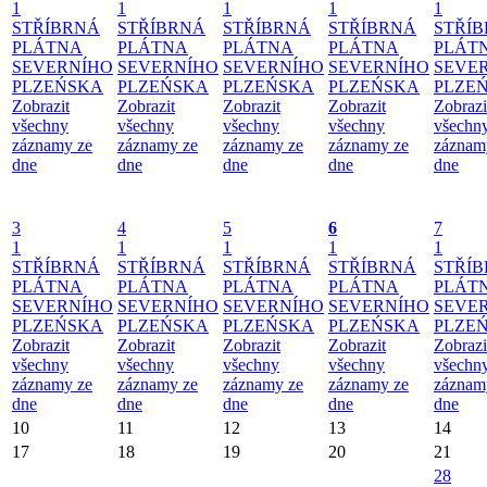
1
1
1
1
1
STŘÍBRNÁ
STŘÍBRNÁ
STŘÍBRNÁ
STŘÍBRNÁ
STŘÍ
PLÁTNA
PLÁTNA
PLÁTNA
PLÁTNA
PLÁT
SEVERNÍHO
SEVERNÍHO
SEVERNÍHO
SEVERNÍHO
SEVE
PLZEŃSKA
PLZEŃSKA
PLZEŃSKA
PLZEŃSKA
PLZE
Zobrazit
Zobrazit
Zobrazit
Zobrazit
Zobrazi
všechny
všechny
všechny
všechny
všechn
záznamy ze
záznamy ze
záznamy ze
záznamy ze
záznam
dne
dne
dne
dne
dne
3
4
5
6
7
1
1
1
1
1
STŘÍBRNÁ
STŘÍBRNÁ
STŘÍBRNÁ
STŘÍBRNÁ
STŘÍ
PLÁTNA
PLÁTNA
PLÁTNA
PLÁTNA
PLÁT
SEVERNÍHO
SEVERNÍHO
SEVERNÍHO
SEVERNÍHO
SEVE
PLZEŃSKA
PLZEŃSKA
PLZEŃSKA
PLZEŃSKA
PLZE
Zobrazit
Zobrazit
Zobrazit
Zobrazit
Zobrazi
všechny
všechny
všechny
všechny
všechn
záznamy ze
záznamy ze
záznamy ze
záznamy ze
záznam
dne
dne
dne
dne
dne
10
11
12
13
14
17
18
19
20
21
28