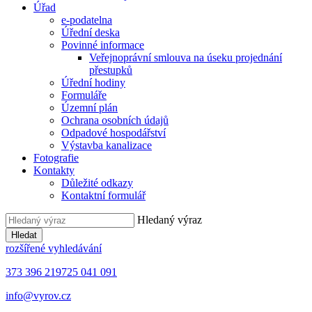
Úřad
e-podatelna
Úřední deska
Povinné informace
Veřejnoprávní smlouva na úseku projednání
přestupků
Úřední hodiny
Formuláře
Územní plán
Ochrana osobních údajů
Odpadové hospodářství
Výstavba kanalizace
Fotografie
Kontakty
Důležité odkazy
Kontaktní formulář
Hledaný výraz
Hledat
rozšířené vyhledávání
373 396 219
725 041 091
info@vyrov.cz