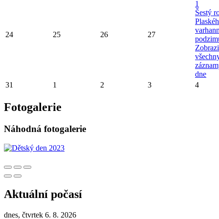
1
Šestý r
Plaské
varhan
24
25
26
27
podzim
Zobrazi
všechn
záznam
dne
31
1
2
3
4
Fotogalerie
Náhodná fotogalerie
Aktuální počasí
dnes, čtvrtek 6. 8. 2026