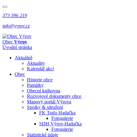
373 396 219
info@vyrov.cz
Obec
Výrov
Úvodní stránka
Aktuálně
Aktuality
Kalendář akcí
Obec
Historie obce
Památky
Obecní knihovna
Rozvojové dokumenty obce
Mapový portál Výrova
Spolky & sdružení
FK Trafo Hadačka
Fotogalerie
SDH Výrov-Hadačka
Fotogalerie
Statistické údaje