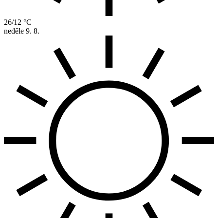
26/12 °C
neděle
9. 8.