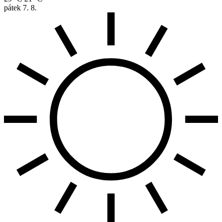
pátek
7. 8.