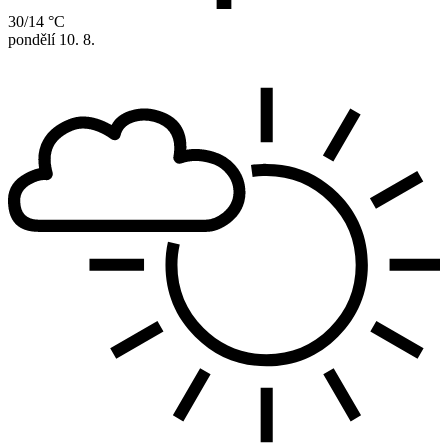
30/14 °C
pondělí
10. 8.