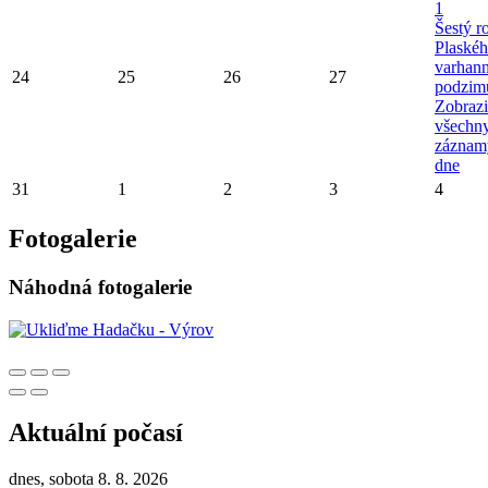
1
Šestý r
Plaské
varhan
24
25
26
27
podzim
Zobrazi
všechn
záznam
dne
31
1
2
3
4
Fotogalerie
Náhodná fotogalerie
Aktuální počasí
dnes, sobota 8. 8. 2026