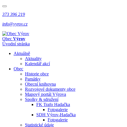
373 396 219
info@vyrov.cz
Obec
Výrov
Úvodní stránka
Aktuálně
Aktuality
Kalendář akcí
Obec
Historie obce
Památky
Obecní knihovna
Rozvojové dokumenty obce
Mapový portál Výrova
Spolky & sdružení
FK Trafo Hadačka
Fotogalerie
SDH Výrov-Hadačka
Fotogalerie
Statistické údaje