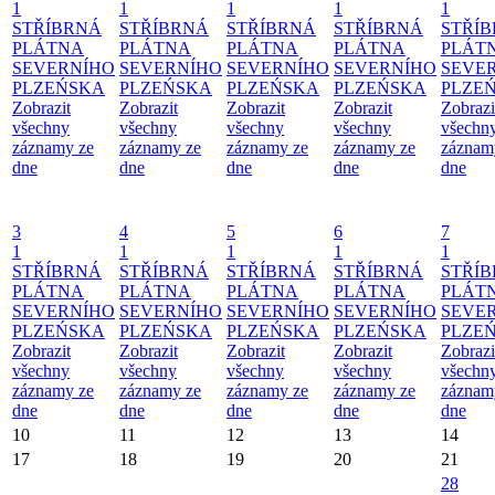
1
1
1
1
1
STŘÍBRNÁ
STŘÍBRNÁ
STŘÍBRNÁ
STŘÍBRNÁ
STŘÍ
PLÁTNA
PLÁTNA
PLÁTNA
PLÁTNA
PLÁT
SEVERNÍHO
SEVERNÍHO
SEVERNÍHO
SEVERNÍHO
SEVE
PLZEŃSKA
PLZEŃSKA
PLZEŃSKA
PLZEŃSKA
PLZE
Zobrazit
Zobrazit
Zobrazit
Zobrazit
Zobrazi
všechny
všechny
všechny
všechny
všechn
záznamy ze
záznamy ze
záznamy ze
záznamy ze
záznam
dne
dne
dne
dne
dne
3
4
5
6
7
1
1
1
1
1
STŘÍBRNÁ
STŘÍBRNÁ
STŘÍBRNÁ
STŘÍBRNÁ
STŘÍ
PLÁTNA
PLÁTNA
PLÁTNA
PLÁTNA
PLÁT
SEVERNÍHO
SEVERNÍHO
SEVERNÍHO
SEVERNÍHO
SEVE
PLZEŃSKA
PLZEŃSKA
PLZEŃSKA
PLZEŃSKA
PLZE
Zobrazit
Zobrazit
Zobrazit
Zobrazit
Zobrazi
všechny
všechny
všechny
všechny
všechn
záznamy ze
záznamy ze
záznamy ze
záznamy ze
záznam
dne
dne
dne
dne
dne
10
11
12
13
14
17
18
19
20
21
28