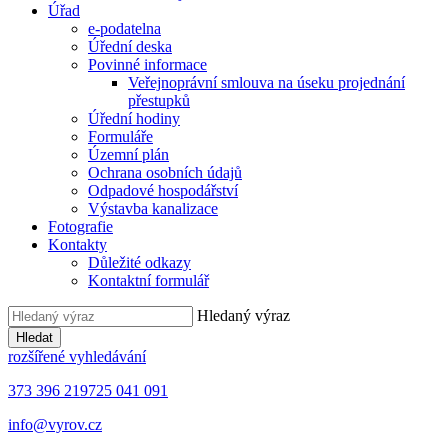
Úřad
e-podatelna
Úřední deska
Povinné informace
Veřejnoprávní smlouva na úseku projednání
přestupků
Úřední hodiny
Formuláře
Územní plán
Ochrana osobních údajů
Odpadové hospodářství
Výstavba kanalizace
Fotografie
Kontakty
Důležité odkazy
Kontaktní formulář
Hledaný výraz
Hledat
rozšířené vyhledávání
373 396 219
725 041 091
info@vyrov.cz