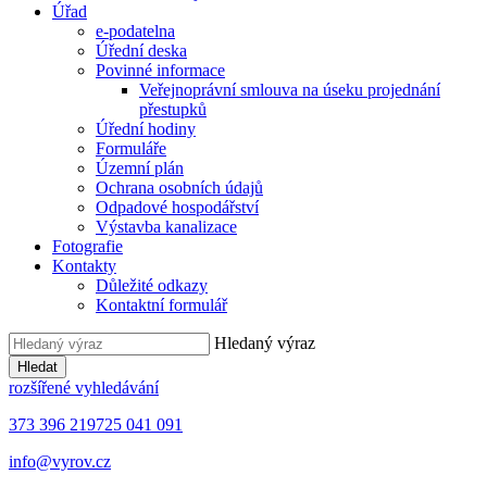
Úřad
e-podatelna
Úřední deska
Povinné informace
Veřejnoprávní smlouva na úseku projednání
přestupků
Úřední hodiny
Formuláře
Územní plán
Ochrana osobních údajů
Odpadové hospodářství
Výstavba kanalizace
Fotografie
Kontakty
Důležité odkazy
Kontaktní formulář
Hledaný výraz
Hledat
rozšířené vyhledávání
373 396 219
725 041 091
info@vyrov.cz