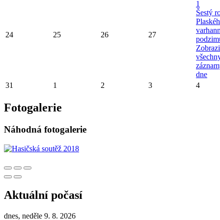
1
Šestý r
Plaské
varhan
24
25
26
27
podzim
Zobrazi
všechn
záznam
dne
31
1
2
3
4
Fotogalerie
Náhodná fotogalerie
Aktuální počasí
dnes, neděle 9. 8. 2026