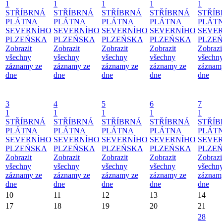
1
1
1
1
1
STŘÍBRNÁ
STŘÍBRNÁ
STŘÍBRNÁ
STŘÍBRNÁ
STŘÍ
PLÁTNA
PLÁTNA
PLÁTNA
PLÁTNA
PLÁT
SEVERNÍHO
SEVERNÍHO
SEVERNÍHO
SEVERNÍHO
SEVE
PLZEŃSKA
PLZEŃSKA
PLZEŃSKA
PLZEŃSKA
PLZE
Zobrazit
Zobrazit
Zobrazit
Zobrazit
Zobrazi
všechny
všechny
všechny
všechny
všechn
záznamy ze
záznamy ze
záznamy ze
záznamy ze
záznam
dne
dne
dne
dne
dne
3
4
5
6
7
1
1
1
1
1
STŘÍBRNÁ
STŘÍBRNÁ
STŘÍBRNÁ
STŘÍBRNÁ
STŘÍ
PLÁTNA
PLÁTNA
PLÁTNA
PLÁTNA
PLÁT
SEVERNÍHO
SEVERNÍHO
SEVERNÍHO
SEVERNÍHO
SEVE
PLZEŃSKA
PLZEŃSKA
PLZEŃSKA
PLZEŃSKA
PLZE
Zobrazit
Zobrazit
Zobrazit
Zobrazit
Zobrazi
všechny
všechny
všechny
všechny
všechn
záznamy ze
záznamy ze
záznamy ze
záznamy ze
záznam
dne
dne
dne
dne
dne
10
11
12
13
14
17
18
19
20
21
28