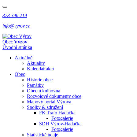
373 396 219
info@vyrov.cz
Obec
Výrov
Úvodní stránka
Aktuálně
Aktuality
Kalendář akcí
Obec
Historie obce
Památky
Obecní knihovna
Rozvojové dokumenty obce
Mapový portál Výrova
Spolky & sdružení
FK Trafo Hadačka
Fotogalerie
SDH Výrov-Hadačka
Fotogalerie
Statistické údaje