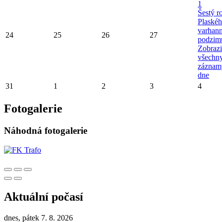
1
Šestý r
Plaské
varhan
24
25
26
27
podzim
Zobrazi
všechn
záznam
dne
31
1
2
3
4
Fotogalerie
Náhodná fotogalerie
Aktuální počasí
dnes, pátek 7. 8. 2026