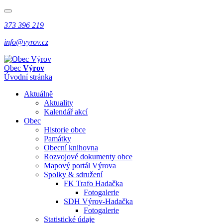
373 396 219
info@vyrov.cz
Obec
Výrov
Úvodní stránka
Aktuálně
Aktuality
Kalendář akcí
Obec
Historie obce
Památky
Obecní knihovna
Rozvojové dokumenty obce
Mapový portál Výrova
Spolky & sdružení
FK Trafo Hadačka
Fotogalerie
SDH Výrov-Hadačka
Fotogalerie
Statistické údaje