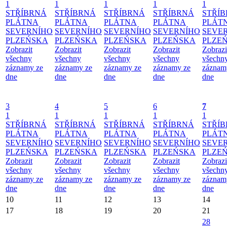
1
1
1
1
1
STŘÍBRNÁ
STŘÍBRNÁ
STŘÍBRNÁ
STŘÍBRNÁ
STŘÍ
PLÁTNA
PLÁTNA
PLÁTNA
PLÁTNA
PLÁT
SEVERNÍHO
SEVERNÍHO
SEVERNÍHO
SEVERNÍHO
SEVE
PLZEŃSKA
PLZEŃSKA
PLZEŃSKA
PLZEŃSKA
PLZE
Zobrazit
Zobrazit
Zobrazit
Zobrazit
Zobrazi
všechny
všechny
všechny
všechny
všechn
záznamy ze
záznamy ze
záznamy ze
záznamy ze
záznam
dne
dne
dne
dne
dne
3
4
5
6
7
1
1
1
1
1
STŘÍBRNÁ
STŘÍBRNÁ
STŘÍBRNÁ
STŘÍBRNÁ
STŘÍ
PLÁTNA
PLÁTNA
PLÁTNA
PLÁTNA
PLÁT
SEVERNÍHO
SEVERNÍHO
SEVERNÍHO
SEVERNÍHO
SEVE
PLZEŃSKA
PLZEŃSKA
PLZEŃSKA
PLZEŃSKA
PLZE
Zobrazit
Zobrazit
Zobrazit
Zobrazit
Zobrazi
všechny
všechny
všechny
všechny
všechn
záznamy ze
záznamy ze
záznamy ze
záznamy ze
záznam
dne
dne
dne
dne
dne
10
11
12
13
14
17
18
19
20
21
28