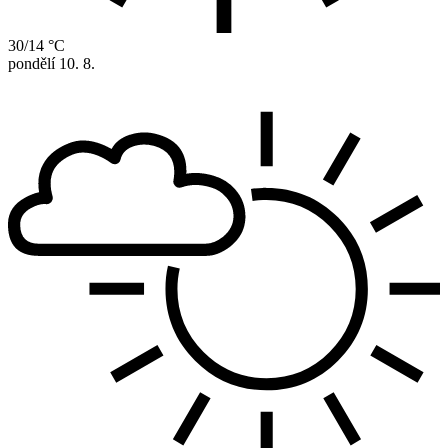
30/14 °C
pondělí
10. 8.