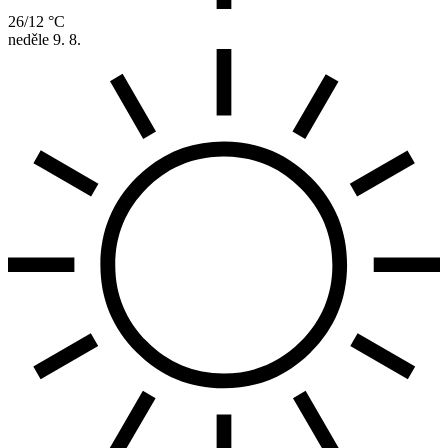
26/12 °C
neděle
9. 8.