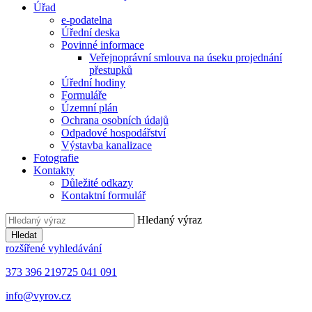
Úřad
e-podatelna
Úřední deska
Povinné informace
Veřejnoprávní smlouva na úseku projednání
přestupků
Úřední hodiny
Formuláře
Územní plán
Ochrana osobních údajů
Odpadové hospodářství
Výstavba kanalizace
Fotografie
Kontakty
Důležité odkazy
Kontaktní formulář
Hledaný výraz
Hledat
rozšířené vyhledávání
373 396 219
725 041 091
info@vyrov.cz