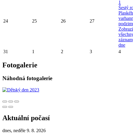
1
Šestý r
Plaské
varhan
24
25
26
27
podzim
Zobrazi
všechn
záznam
dne
31
1
2
3
4
Fotogalerie
Náhodná fotogalerie
Aktuální počasí
dnes, neděle 9. 8. 2026