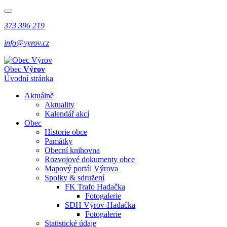
373 396 219
info@vyrov.cz
Obec
Výrov
Úvodní stránka
Aktuálně
Aktuality
Kalendář akcí
Obec
Historie obce
Památky
Obecní knihovna
Rozvojové dokumenty obce
Mapový portál Výrova
Spolky & sdružení
FK Trafo Hadačka
Fotogalerie
SDH Výrov-Hadačka
Fotogalerie
Statistické údaje