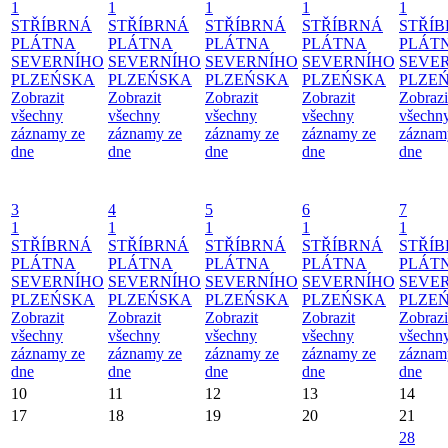
1
1
1
1
1
STŘÍBRNÁ
STŘÍBRNÁ
STŘÍBRNÁ
STŘÍBRNÁ
STŘÍ
PLÁTNA
PLÁTNA
PLÁTNA
PLÁTNA
PLÁT
SEVERNÍHO
SEVERNÍHO
SEVERNÍHO
SEVERNÍHO
SEVE
PLZEŃSKA
PLZEŃSKA
PLZEŃSKA
PLZEŃSKA
PLZE
Zobrazit
Zobrazit
Zobrazit
Zobrazit
Zobrazi
všechny
všechny
všechny
všechny
všechn
záznamy ze
záznamy ze
záznamy ze
záznamy ze
záznam
dne
dne
dne
dne
dne
3
4
5
6
7
1
1
1
1
1
STŘÍBRNÁ
STŘÍBRNÁ
STŘÍBRNÁ
STŘÍBRNÁ
STŘÍ
PLÁTNA
PLÁTNA
PLÁTNA
PLÁTNA
PLÁT
SEVERNÍHO
SEVERNÍHO
SEVERNÍHO
SEVERNÍHO
SEVE
PLZEŃSKA
PLZEŃSKA
PLZEŃSKA
PLZEŃSKA
PLZE
Zobrazit
Zobrazit
Zobrazit
Zobrazit
Zobrazi
všechny
všechny
všechny
všechny
všechn
záznamy ze
záznamy ze
záznamy ze
záznamy ze
záznam
dne
dne
dne
dne
dne
10
11
12
13
14
17
18
19
20
21
28