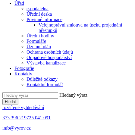
Úřad
e-podatelna
Úřední deska
Povinné informace
Veřejnoprávní smlouva na úseku projednání
přestupků
Úřední hodiny
Formuláře
Územní plán
Ochrana osobních údajů
Odpadové hospodářství
Výstavba kanalizace
Fotografie
Kontakty
Důležité odkazy
Kontaktní formulář
Hledaný výraz
Hledat
rozšířené vyhledávání
373 396 219
725 041 091
info@vyrov.cz