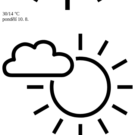
30/14 °C
pondělí
10. 8.