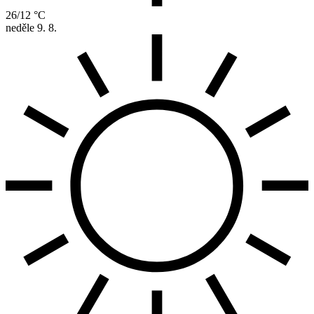
26/12 °C
neděle
9. 8.