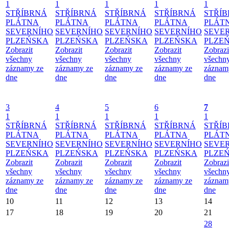
1
1
1
1
1
STŘÍBRNÁ
STŘÍBRNÁ
STŘÍBRNÁ
STŘÍBRNÁ
STŘÍ
PLÁTNA
PLÁTNA
PLÁTNA
PLÁTNA
PLÁT
SEVERNÍHO
SEVERNÍHO
SEVERNÍHO
SEVERNÍHO
SEVE
PLZEŃSKA
PLZEŃSKA
PLZEŃSKA
PLZEŃSKA
PLZE
Zobrazit
Zobrazit
Zobrazit
Zobrazit
Zobrazi
všechny
všechny
všechny
všechny
všechn
záznamy ze
záznamy ze
záznamy ze
záznamy ze
záznam
dne
dne
dne
dne
dne
3
4
5
6
7
1
1
1
1
1
STŘÍBRNÁ
STŘÍBRNÁ
STŘÍBRNÁ
STŘÍBRNÁ
STŘÍ
PLÁTNA
PLÁTNA
PLÁTNA
PLÁTNA
PLÁT
SEVERNÍHO
SEVERNÍHO
SEVERNÍHO
SEVERNÍHO
SEVE
PLZEŃSKA
PLZEŃSKA
PLZEŃSKA
PLZEŃSKA
PLZE
Zobrazit
Zobrazit
Zobrazit
Zobrazit
Zobrazi
všechny
všechny
všechny
všechny
všechn
záznamy ze
záznamy ze
záznamy ze
záznamy ze
záznam
dne
dne
dne
dne
dne
10
11
12
13
14
17
18
19
20
21
28