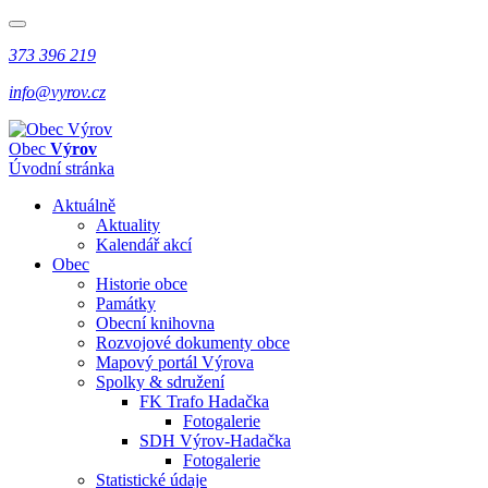
373 396 219
info@vyrov.cz
Obec
Výrov
Úvodní stránka
Aktuálně
Aktuality
Kalendář akcí
Obec
Historie obce
Památky
Obecní knihovna
Rozvojové dokumenty obce
Mapový portál Výrova
Spolky & sdružení
FK Trafo Hadačka
Fotogalerie
SDH Výrov-Hadačka
Fotogalerie
Statistické údaje