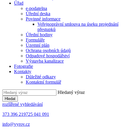
Úřad
e-podatelna
Úřední deska
Povinné informace
Veřejnoprávní smlouva na úseku projednání
přestupků
Úřední hodiny
Formuláře
Územní plán
Ochrana osobních údajů
Odpadové hospodářství
Výstavba kanalizace
Fotografie
Kontakty
Důležité odkazy
Kontaktní formulář
Hledaný výraz
Hledat
rozšířené vyhledávání
373 396 219
725 041 091
info@vyrov.cz