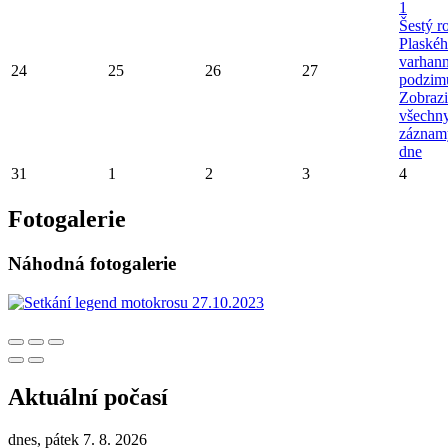
1
Šestý r
Plaské
varhan
24
25
26
27
podzim
Zobrazi
všechn
záznam
dne
31
1
2
3
4
Fotogalerie
Náhodná fotogalerie
Aktuální počasí
dnes, pátek 7. 8. 2026