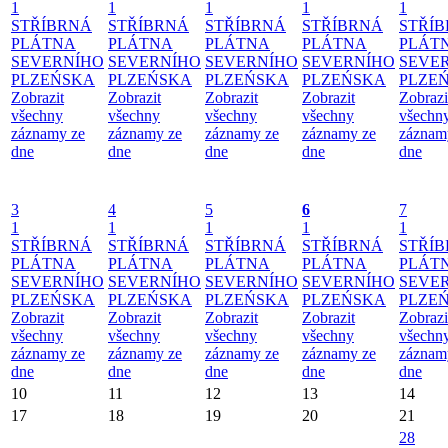
1
1
1
1
1
STŘÍBRNÁ
STŘÍBRNÁ
STŘÍBRNÁ
STŘÍBRNÁ
STŘÍ
PLÁTNA
PLÁTNA
PLÁTNA
PLÁTNA
PLÁT
SEVERNÍHO
SEVERNÍHO
SEVERNÍHO
SEVERNÍHO
SEVE
PLZEŃSKA
PLZEŃSKA
PLZEŃSKA
PLZEŃSKA
PLZE
Zobrazit
Zobrazit
Zobrazit
Zobrazit
Zobrazi
všechny
všechny
všechny
všechny
všechn
záznamy ze
záznamy ze
záznamy ze
záznamy ze
záznam
dne
dne
dne
dne
dne
3
4
5
6
7
1
1
1
1
1
STŘÍBRNÁ
STŘÍBRNÁ
STŘÍBRNÁ
STŘÍBRNÁ
STŘÍ
PLÁTNA
PLÁTNA
PLÁTNA
PLÁTNA
PLÁT
SEVERNÍHO
SEVERNÍHO
SEVERNÍHO
SEVERNÍHO
SEVE
PLZEŃSKA
PLZEŃSKA
PLZEŃSKA
PLZEŃSKA
PLZE
Zobrazit
Zobrazit
Zobrazit
Zobrazit
Zobrazi
všechny
všechny
všechny
všechny
všechn
záznamy ze
záznamy ze
záznamy ze
záznamy ze
záznam
dne
dne
dne
dne
dne
10
11
12
13
14
17
18
19
20
21
28