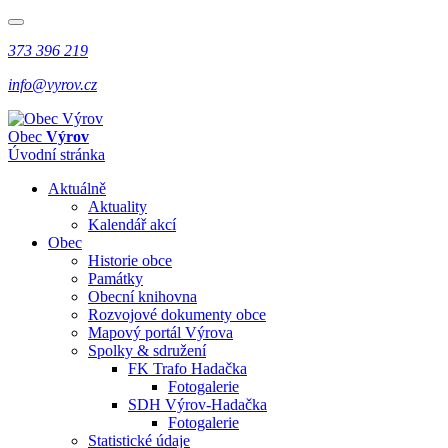
373 396 219
info@vyrov.cz
Obec
Výrov
Úvodní stránka
Aktuálně
Aktuality
Kalendář akcí
Obec
Historie obce
Památky
Obecní knihovna
Rozvojové dokumenty obce
Mapový portál Výrova
Spolky & sdružení
FK Trafo Hadačka
Fotogalerie
SDH Výrov-Hadačka
Fotogalerie
Statistické údaje