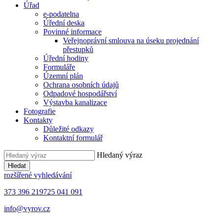
Úřad
e-podatelna
Úřední deska
Povinné informace
Veřejnoprávní smlouva na úseku projednání
přestupků
Úřední hodiny
Formuláře
Územní plán
Ochrana osobních údajů
Odpadové hospodářství
Výstavba kanalizace
Fotografie
Kontakty
Důležité odkazy
Kontaktní formulář
Hledaný výraz
Hledat
rozšířené vyhledávání
373 396 219
725 041 091
info@vyrov.cz