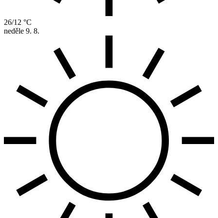
26/12 °C
neděle
9. 8.