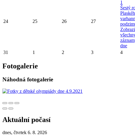
1
Šestý r
Plaské
varhan
24
25
26
27
podzim
Zobrazi
všechn
záznam
dne
31
1
2
3
4
Fotogalerie
Náhodná fotogalerie
Aktuální počasí
dnes, čtvrtek 6. 8. 2026