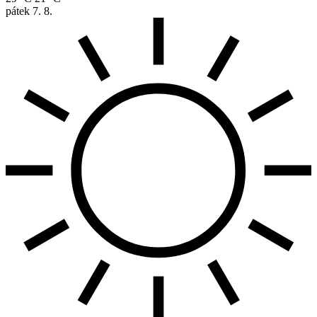
pátek
7. 8.